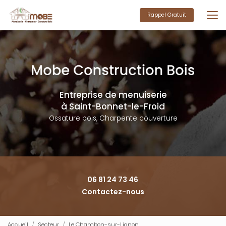
Aller
au
Rappel Gratuit
contenu
principal
Entreprise de menuiserie
à Saint-Bonnet-le-Froid
Ossature bois, Charpente couverture
06 81 24 73 46
Contactez-nous
Accueil
Secteur
Le Chambon-sur-Lignon