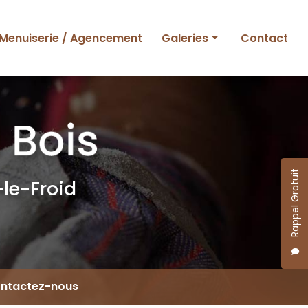
Menuiserie / Agencement
Galeries
Contact
Ossature bois
Charpente et couverture
Menuiserie et agencement
Rappel Gratuit
le-Froid
ntactez-nous