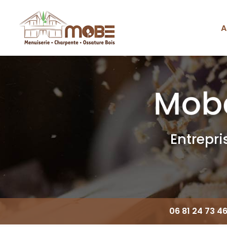
Aller
au
contenu
A
Navigation principale
principal
Entrepr
06 81 24 73 4