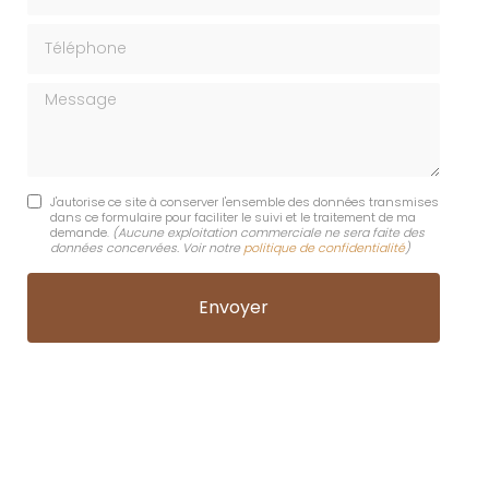
Téléphone
Message
J'autorise ce site à conserver l'ensemble des données transmises
dans ce formulaire pour faciliter le suivi et le traitement de ma
demande.
(Aucune exploitation commerciale ne sera faite des
données concervées. Voir notre
politique de confidentialité
)