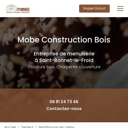
Aller
au
Rappel Gratuit
contenu
principal
Entreprise de menuiserie
à Saint-Bonnet-le-Froid
Ossature bois, Charpente couverture
06 81 24 73 46
Contactez-nous
Accueil
Secteur
Montfaucon-en-Velay