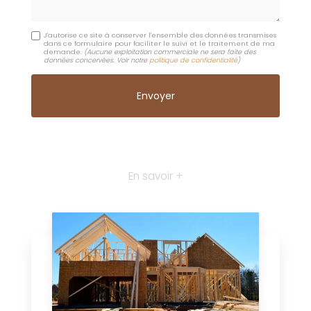
J'autorise ce site à conserver l'ensemble des données transmises
dans ce formulaire pour faciliter le suivi et le traitement de ma
demande.
(Aucune exploitation commerciale ne sera faite des
données concervées. Voir notre
politique de confidentialité
)
En savoir +