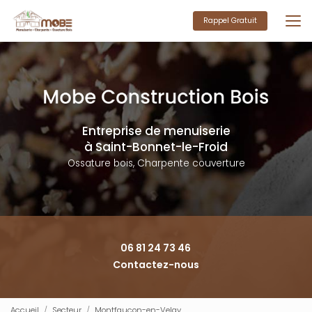
Aller
au
Rappel Gratuit
contenu
principal
Entreprise de menuiserie
à Saint-Bonnet-le-Froid
Ossature bois, Charpente couverture
06 81 24 73 46
Contactez-nous
Accueil
Secteur
Montfaucon-en-Velay