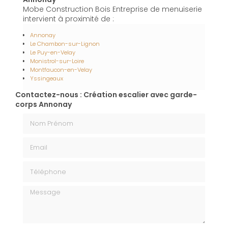
Mobe Construction Bois Entreprise de menuiserie
intervient à proximité de :
Annonay
Le Chambon-sur-Lignon
Le Puy-en-Velay
Monistrol-sur-Loire
Montfaucon-en-Velay
Yssingeaux
Contactez-nous : Création escalier avec garde-
corps Annonay
Nom Prénom
Email
Téléphone
Message