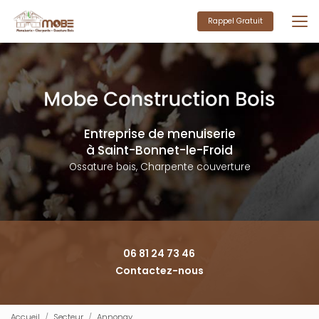
Aller
au
Rappel Gratuit
contenu
principal
Entreprise de menuiserie
à Saint-Bonnet-le-Froid
Ossature bois, Charpente couverture
06 81 24 73 46
Contactez-nous
Accueil
Secteur
Annonay