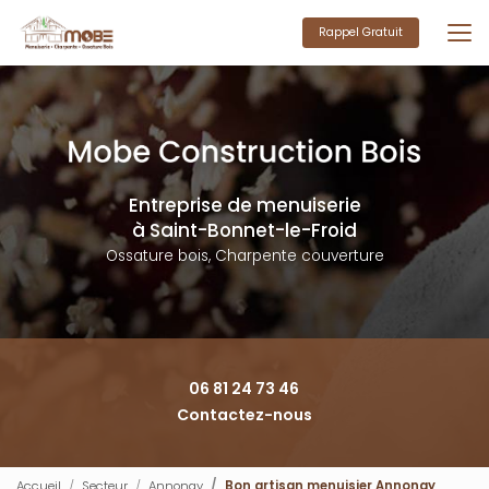
Aller
au
Rappel Gratuit
contenu
principal
Entreprise de menuiserie
à Saint-Bonnet-le-Froid
Ossature bois, Charpente couverture
06 81 24 73 46
Contactez-nous
Accueil
Secteur
Annonay
Bon artisan menuisier Annonay