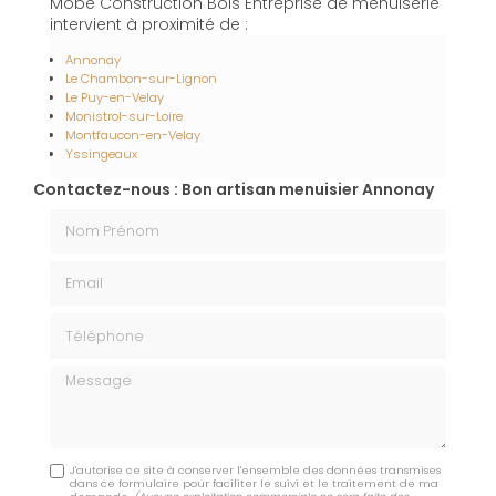
Mobe Construction Bois Entreprise de menuiserie
intervient à proximité de :
Annonay
Le Chambon-sur-Lignon
Le Puy-en-Velay
Monistrol-sur-Loire
Montfaucon-en-Velay
Yssingeaux
Contactez-nous : Bon artisan menuisier Annonay
Nom Prénom
Email
Téléphone
Message
J'autorise ce site à conserver l'ensemble des données transmises
dans ce formulaire pour faciliter le suivi et le traitement de ma