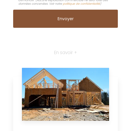
demande.
(Aucune exploitation commerciale ne sera faite des
données concervées. Voir notre
politique de confidentialité
)
En savoir +