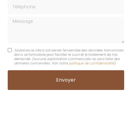
Téléphone
Message
J'autorise ce site à conserver l'ensemble des données transmises
dans ce formulaire pour faciliter le suivi et le traitement de ma
demande.
(Aucune exploitation commerciale ne sera faite des
données concervées. Voir notre
politique de confidentialité
)