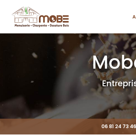
Aller
au
contenu
A
Navigation principale
principal
Entrepr
06 81 24 73 4