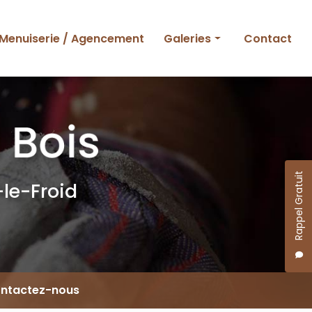
Menuiserie / Agencement
Galeries
Contact
Ossature bois
Charpente et couverture
Menuiserie et agencement
Rappel Gratuit
le-Froid
ntactez-nous