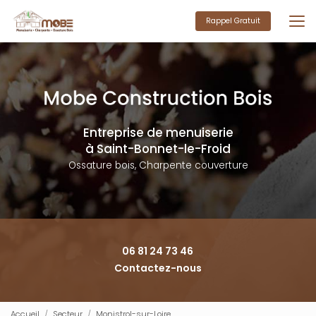
Aller
au
Rappel Gratuit
contenu
principal
Entreprise de menuiserie
à Saint-Bonnet-le-Froid
Ossature bois, Charpente couverture
06 81 24 73 46
Contactez-nous
Accueil
Secteur
Monistrol-sur-Loire