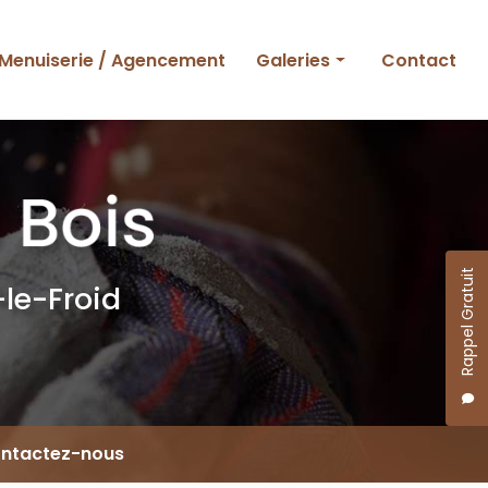
Menuiserie / Agencement
Galeries
Contact
Ossature bois
Charpente et couverture
Menuiserie et agencement
Rappel Gratuit
le-Froid
ntactez-nous