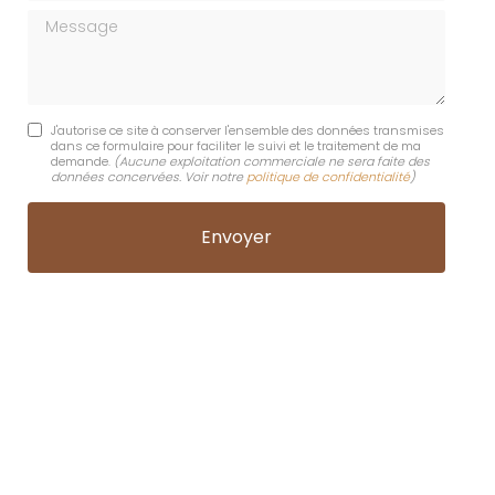
Message
J'autorise ce site à conserver l'ensemble des données transmises
dans ce formulaire pour faciliter le suivi et le traitement de ma
demande.
(Aucune exploitation commerciale ne sera faite des
données concervées. Voir notre
politique de confidentialité
)