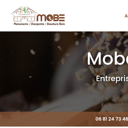
Aller
au
contenu
A
Navigation principale
principal
Entrepr
06 81 24 73 4