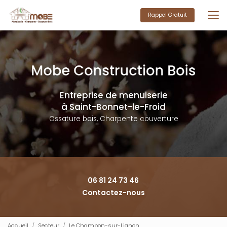
Aller
au
Rappel Gratuit
contenu
principal
Entreprise de menuiserie
à Saint-Bonnet-le-Froid
Ossature bois, Charpente couverture
06 81 24 73 46
Contactez-nous
Accueil
Secteur
Le Chambon-sur-Lignon