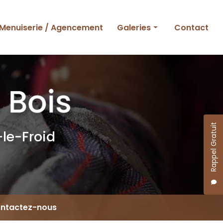
Menuiserie / Agencement
Galeries
Contact
Ossature bois
Charpente et couverture
Menuiserie et agencement
Rappel Gratuit
le-Froid
ntactez-nous