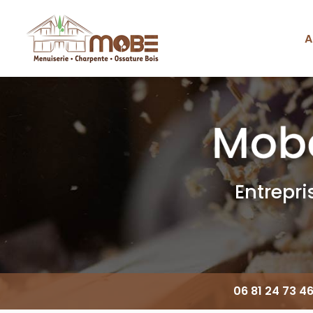
Aller
au
contenu
A
Navigation principale
principal
Entrepr
06 81 24 73 4