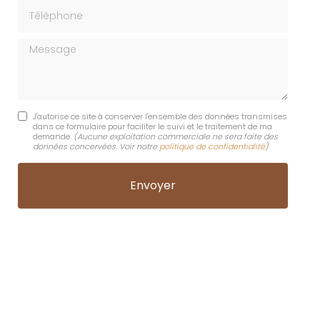
Téléphone
Message
J'autorise ce site à conserver l'ensemble des données transmises
dans ce formulaire pour faciliter le suivi et le traitement de ma
demande.
(Aucune exploitation commerciale ne sera faite des
données concervées. Voir notre
politique de confidentialité
)