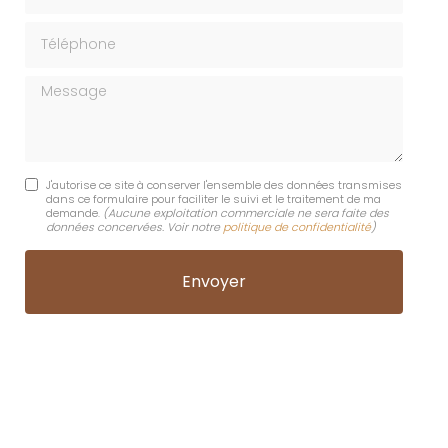
Téléphone
Message
J'autorise ce site à conserver l'ensemble des données transmises
dans ce formulaire pour faciliter le suivi et le traitement de ma
demande.
(Aucune exploitation commerciale ne sera faite des
données concervées. Voir notre
politique de confidentialité
)