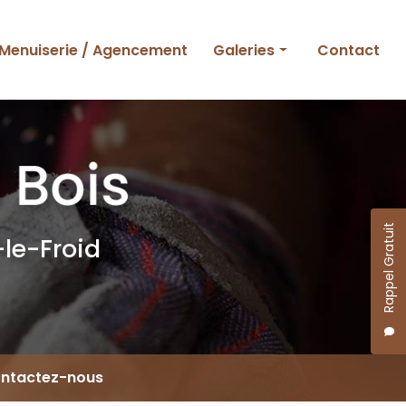
Menuiserie / Agencement
Galeries
Contact
Ossature bois
Charpente et couverture
Menuiserie et agencement
Rappel Gratuit
le-Froid
ntactez-nous