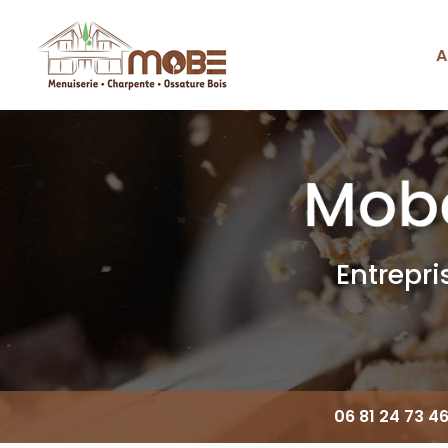
Aller
au
contenu
A
Navigation principale
principal
Entrepr
06 81 24 73 4