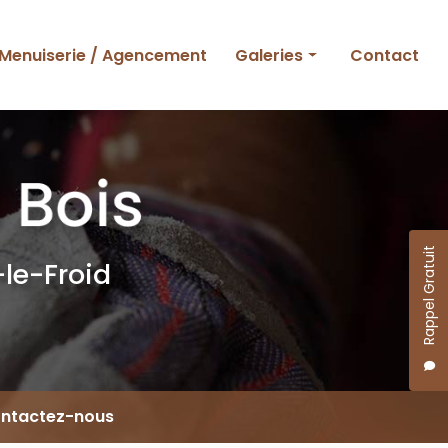
Menuiserie / Agencement
Galeries
Contact
Ossature bois
Charpente et couverture
Menuiserie et agencement
Rappel Gratuit
le-Froid
ntactez-nous