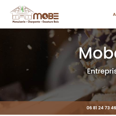
Aller
au
contenu
A
Navigation principale
principal
Entrepr
06 81 24 73 4