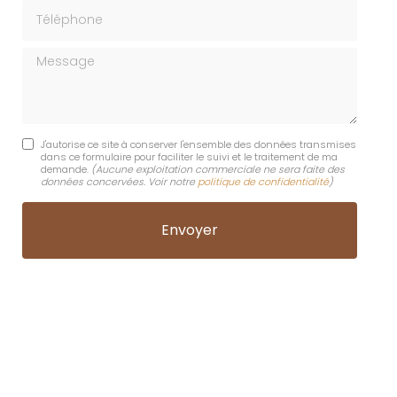
Téléphone
Message
J'autorise ce site à conserver l'ensemble des données transmises
dans ce formulaire pour faciliter le suivi et le traitement de ma
demande.
(Aucune exploitation commerciale ne sera faite des
données concervées. Voir notre
politique de confidentialité
)