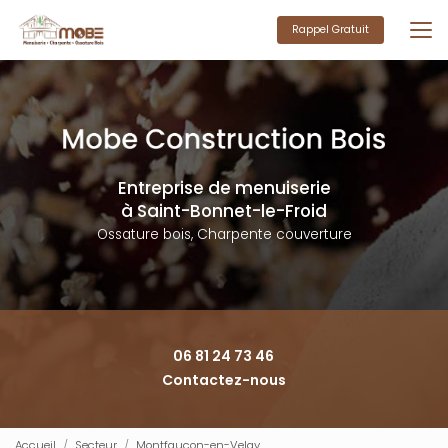
Aller
au
Rappel Gratuit
contenu
principal
Entreprise de menuiserie
à Saint-Bonnet-le-Froid
Ossature bois, Charpente couverture
06 81 24 73 46
Contactez-nous
Accueil
Secteur
Montfaucon-en-Velay