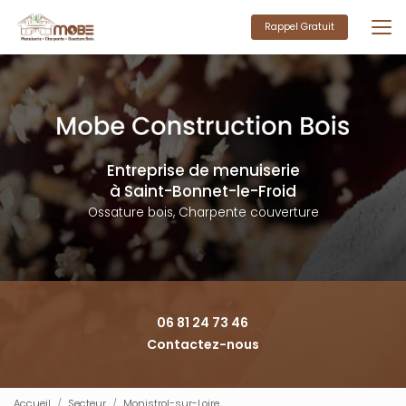
Aller
au
Rappel Gratuit
contenu
principal
Entreprise de menuiserie
à Saint-Bonnet-le-Froid
Ossature bois, Charpente couverture
06 81 24 73 46
Contactez-nous
Accueil
Secteur
Monistrol-sur-Loire