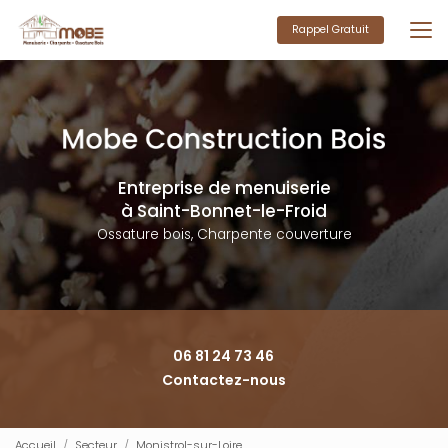
Aller
au
Rappel Gratuit
contenu
principal
Entreprise de menuiserie
à Saint-Bonnet-le-Froid
Ossature bois, Charpente couverture
06 81 24 73 46
Contactez-nous
Accueil
Secteur
Monistrol-sur-Loire