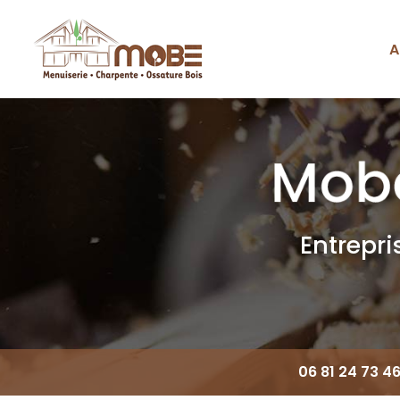
Aller
au
contenu
A
Navigation principale
principal
Entrepr
06 81 24 73 4