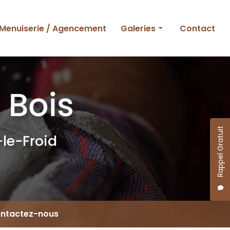
Menuiserie / Agencement
Galeries
Contact
Ossature bois
Charpente et couverture
Menuiserie et agencement
Rappel Gratuit
le-Froid
ntactez-nous