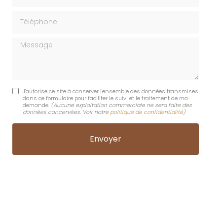
Téléphone
Message
J'autorise ce site à conserver l'ensemble des données transmises
dans ce formulaire pour faciliter le suivi et le traitement de ma
demande.
(Aucune exploitation commerciale ne sera faite des
données concervées. Voir notre
politique de confidentialité
)