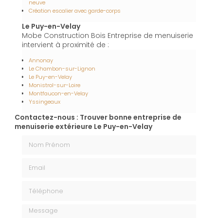
neuve
Création escalier avec garde-corps
Le Puy-en-Velay
Mobe Construction Bois Entreprise de menuiserie
intervient à proximité de :
Annonay
Le Chambon-sur-Lignon
Le Puy-en-Velay
Monistrol-sur-Loire
Montfaucon-en-Velay
Yssingeaux
Contactez-nous : Trouver bonne entreprise de
menuiserie extérieure Le Puy-en-Velay
Nom Prénom
Email
Téléphone
Message