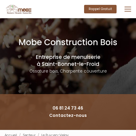
Aller
au
Rappel Gratuit
contenu
principal
Entreprise de menuiserie
à Saint-Bonnet-le-Froid
Ossature bois, Charpente couverture
06 81 24 73 46
Contactez-nous
Accueil
Secteur
Le Puy-en-Velay