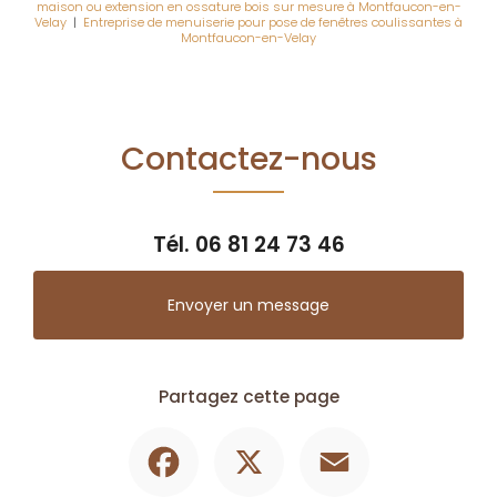
maison ou extension en ossature bois sur mesure à Montfaucon-en-
Velay
|
Entreprise de menuiserie pour pose de fenêtres coulissantes à
Montfaucon-en-Velay
Contactez-nous
Tél.
06 81 24 73 46
Envoyer un message
Partagez cette page
Facebook
X
Email