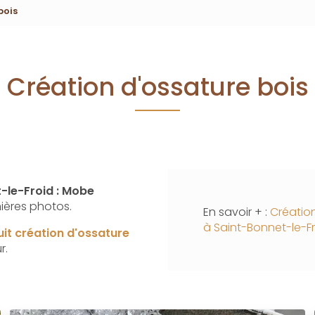
bois
Création d'ossature bois
-le-Froid : Mobe
ières photos.
En savoir + :
Création
à Saint-Bonnet-le-F
uit
création d'ossature
r.