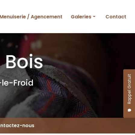
Menuiserie / Agencement
Galeries
Contact
Ossature bois
Charpente et couverture
Menuiserie et agencement
Rappel Gratuit
le-Froid
ntactez-nous