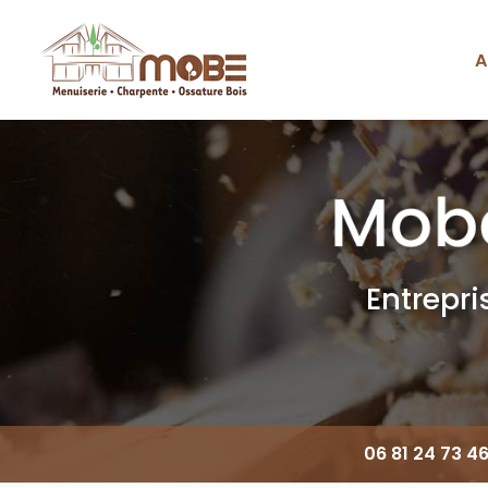
Aller
au
contenu
A
Navigation principale
principal
Entrepr
06 81 24 73 4